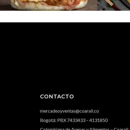
CONTACTO
mercadeoyventas@coarali.co
Bogotá: PBX
7433433
– 4131850
Colombiana de Arepas y Alimentos – Coarali