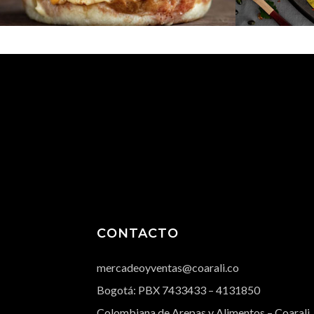
CONTACTO
mercadeoyventas@coarali.co
Bogotá: PBX
7433433
– 4131850
Colombiana de Arepas y Alimentos – Coarali